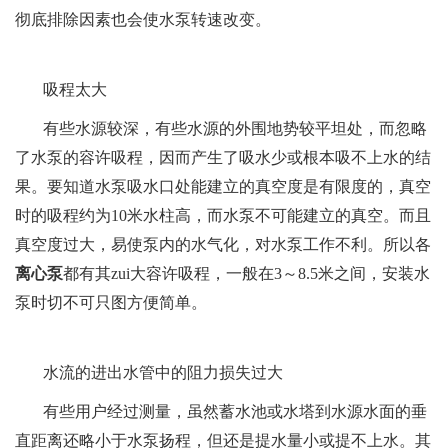
彻底排除因素也会使水泵转速改变。
吸程太大
有些水源较深，有些水源的外围地势较平坦处，而忽略
了水泵的容许吸程，因而产生了吸水少或根本吸不上水的结
果。要知道水泵吸水口处能建立的真空度是有限度的，真空
时的吸程约为10米水柱高，而水泵不可能建立的真空。而且
真空度过大，易使泵内的水气化，对水泵工作不利。所以各
离心泵
都有其zui大容许吸程，一般在3～8.5米之间，安装水
泵时切不可只图方便简单。
水流的进出水管中的阻力损失过大
有些用户经过测量，虽然蓄水池或水塔到水源水面的垂
直距离还略小于水泵扬程，但还是提水量小或提不上水。其