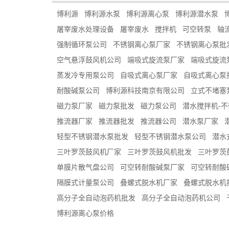
博利源
博利源水泵
博利源离心泵
博利源潜水泵
屠宰废水处理设备
屠宰废水
搅拌机
可空转泵
轴
强制循环泵公司
不锈钢离心泵厂家
不锈钢离心泵批
空气悬浮鼓风机公司
端吸式旋流泵厂家
端吸式旋流
蒸发冷专用泵公司
自吸式离心泵厂家
自吸式离心泵
耐酸碱泵公司
博利源科技南京有限公司
立式不堵塞
磁力泵厂家
磁力泵批发
磁力泵公司
潜水搅拌机-
推流器厂家
推流器批发
推流器公司
潜水泵厂家
轻型不锈钢潜水泵批发
轻型不锈钢潜水泵公司
潜水
三叶罗茨鼓风机厂家
三叶罗茨鼓风机批发
三叶罗茨
单膜片散气盘公司
可空转耐酸碱泵厂家
可空转耐酸
隔膜式计量泵公司
叠螺式脱水机厂家
叠螺式脱水机
高分子全自动泡药机批发
高分子全自动泡药机公司
博利源离心泵价格