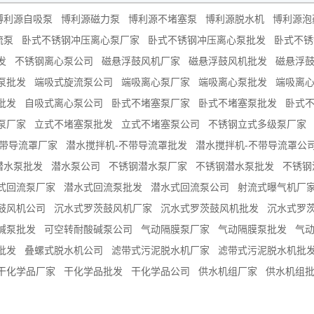
博利源自吸泵
博利源磁力泵
博利源不堵塞泵
博利源脱水机
博利源泡
流泵
卧式不锈钢冲压离心泵厂家
卧式不锈钢冲压离心泵批发
卧式不锈
发
不锈钢离心泵公司
磁悬浮鼓风机厂家
磁悬浮鼓风机批发
磁悬浮
泵批发
端吸式旋流泵公司
端吸离心泵厂家
端吸离心泵批发
端吸离
批发
自吸式离心泵公司
卧式不堵塞泵厂家
卧式不堵塞泵批发
卧式
泵厂家
立式不堵塞泵批发
立式不堵塞泵公司
不锈钢立式多级泵厂家
不带导流罩厂家
潜水搅拌机-不带导流罩批发
潜水搅拌机-不带导流罩公
潜水泵批发
潜水泵公司
不锈钢潜水泵厂家
不锈钢潜水泵批发
不锈钢
式回流泵厂家
潜水式回流泵批发
潜水式回流泵公司
射流式曝气机厂
鼓风机公司
沉水式罗茨鼓风机厂家
沉水式罗茨鼓风机批发
沉水式罗
碱泵批发
可空转耐酸碱泵公司
气动隔膜泵厂家
气动隔膜泵批发
气
批发
叠螺式脱水机公司
滤带式污泥脱水机厂家
滤带式污泥脱水机批
干化学品厂家
干化学品批发
干化学品公司
供水机组厂家
供水机组