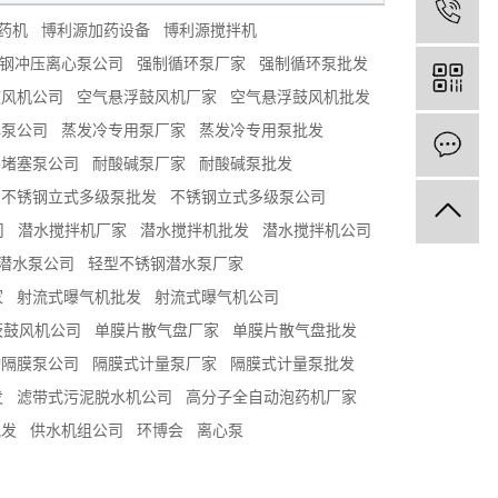
4
药机
博利源加药设备
博利源搅拌机
钢冲压离心泵公司
强制循环泵厂家
强制循环泵批发
鼓风机公司
空气悬浮鼓风机厂家
空气悬浮鼓风机批发
心泵公司
蒸发冷专用泵厂家
蒸发冷专用泵批发
不堵塞泵公司
耐酸碱泵厂家
耐酸碱泵批发
不锈钢立式多级泵批发
不锈钢立式多级泵公司
司
潜水搅拌机厂家
潜水搅拌机批发
潜水搅拌机公司
潜水泵公司
轻型不锈钢潜水泵厂家
家
射流式曝气机批发
射流式曝气机公司
茨鼓风机公司
单膜片散气盘厂家
单膜片散气盘批发
动隔膜泵公司
隔膜式计量泵厂家
隔膜式计量泵批发
发
滤带式污泥脱水机公司
高分子全自动泡药机厂家
批发
供水机组公司
环博会
离心泵