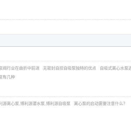
泵阀行业在曲折中前进
无密封自控自吸泵独特的优点
自吸式离心水泵
泵有几种
利源离心泵,博利源潜水泵,博利源自吸泵
离心泵的启动需要注意什么？