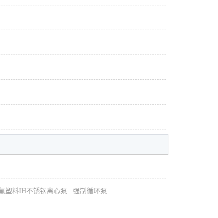
氟塑料IH不锈钢离心泵
强制循环泵