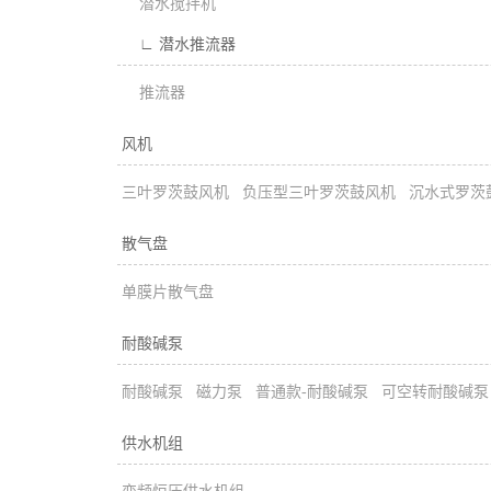
潜水搅拌机
∟ 潜水推流器
推流器
风机
三叶罗茨鼓风机
负压型三叶罗茨鼓风机
沉水式罗茨
散气盘
单膜片散气盘
耐酸碱泵
耐酸碱泵
磁力泵
普通款-耐酸碱泵
可空转耐酸碱泵
供水机组